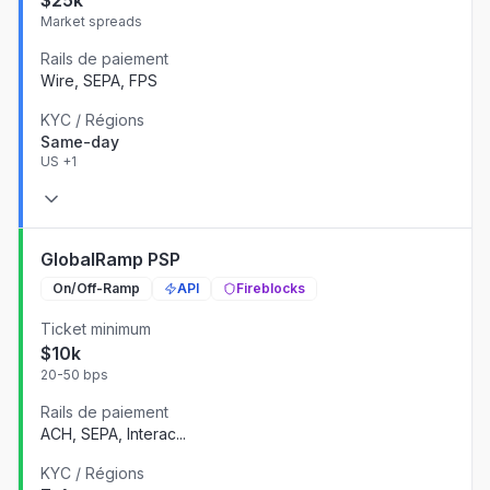
$25k
Market spreads
Rails de paiement
Wire, SEPA, FPS
KYC / Régions
Same-day
US
+1
GlobalRamp PSP
On/Off-Ramp
API
Fireblocks
Ticket minimum
$10k
20-50 bps
Rails de paiement
ACH, SEPA, Interac
...
KYC / Régions