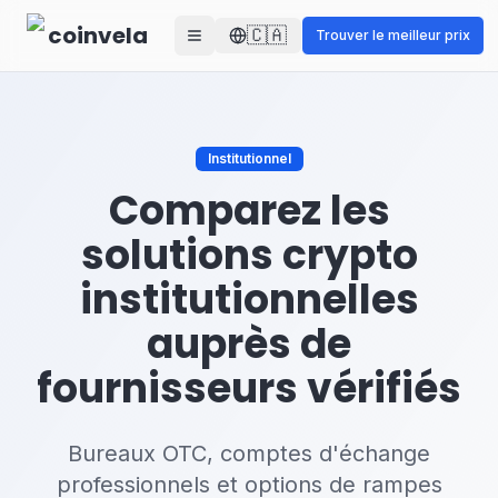
Skip to main content
coinvela
🇨🇦
Trouver le meilleur prix
Institutionnel
Comparez les
solutions crypto
institutionnelles
auprès de
fournisseurs vérifiés
Bureaux OTC, comptes d'échange
professionnels et options de rampes