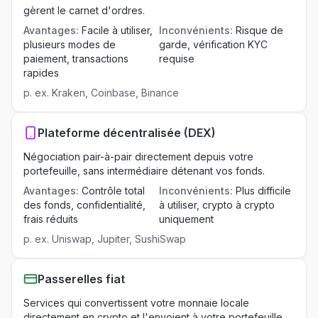
gèrent le carnet d'ordres.
Avantages
:
Facile à utiliser,
Inconvénients
:
Risque de
plusieurs modes de
garde, vérification KYC
paiement, transactions
requise
rapides
p. ex.
Kraken, Coinbase, Binance
Plateforme décentralisée (DEX)
Négociation pair-à-pair directement depuis votre
portefeuille, sans intermédiaire détenant vos fonds.
Avantages
:
Contrôle total
Inconvénients
:
Plus difficile
des fonds, confidentialité,
à utiliser, crypto à crypto
frais réduits
uniquement
p. ex.
Uniswap, Jupiter, SushiSwap
Passerelles fiat
Services qui convertissent votre monnaie locale
directement en crypto et l'envoient à votre portefeuille.