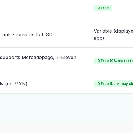
Free
Variable (displaye
, auto-converts to USD
app)
 (supports Mercadopago, 7-Eleven,
Free (0% maker f
ly (no MXN)
Free (bank may c