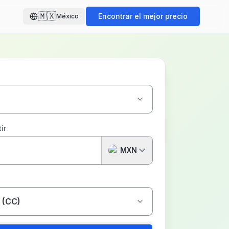
🇲🇽
Encontrar el mejor precio
México
ir
MXN
 (CC)