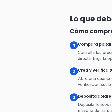
Lo que deb
Cómo comprar
Compara plata
1
Consulta los pre
directa. Elige la
Crea y verifica 
2
Abre una cuenta en
verificación suel
Deposita dólare
3
Deposita fondos m
mayoría de las pl