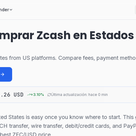
nder
prar Zcash en Estados 
tes from US platforms. Compare fees, payment method
2.26
USD
+
3.10
%
Última actualización: hace 0 min
ted States is easy once you know where to start. This
CH transfer, wire transfer, debit/credit cards, and Pa
e best ZEC/USD price.