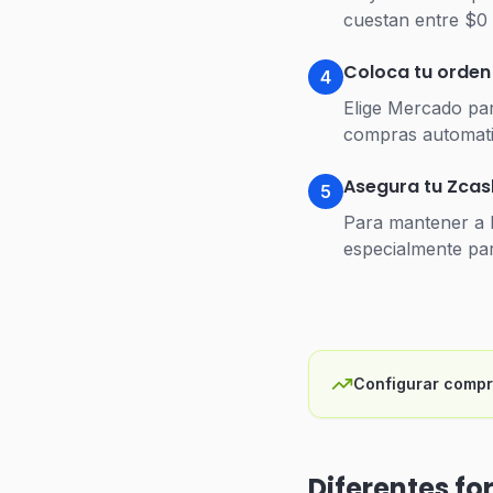
cuestan entre $0 
Coloca tu orden
4
Elige Mercado par
compras automati
Asegura tu Zcas
5
Para mantener a l
especialmente par
Configurar compr
Diferentes f