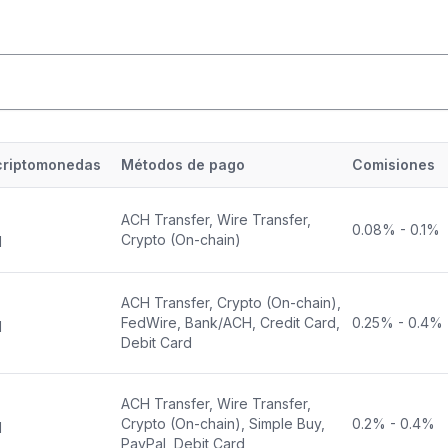
criptomonedas
Métodos de pago
Comisiones
ACH Transfer, Wire Transfer,
0.08
% -
0.1
%
Crypto (On-chain)
d
ACH Transfer, Crypto (On-chain),
FedWire, Bank/ACH, Credit Card,
0.25
% -
0.4
%
d
Debit Card
ACH Transfer, Wire Transfer,
Crypto (On-chain), Simple Buy,
0.2
% -
0.4
%
d
PayPal, Debit Card