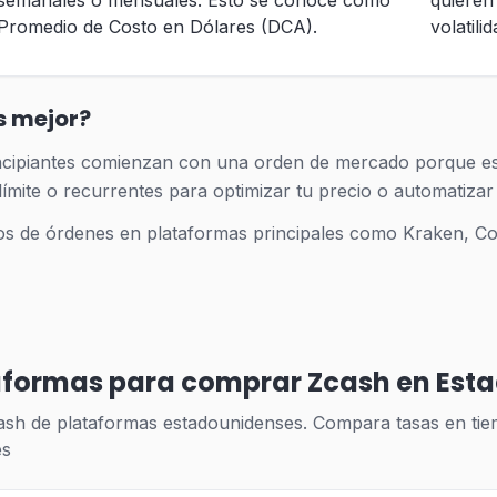
semanales o mensuales. Esto se conoce como
quieren 
Promedio de Costo en Dólares (DCA).
volatili
s mejor?
ncipiantes comienzan con una orden de mercado porque es 
mite o recurrentes para optimizar tu precio o automatizar t
os de órdenes en plataformas principales como Kraken, Co
aformas para comprar Zcash en Est
ash de plataformas estadounidenses. Compara tasas en tie
es