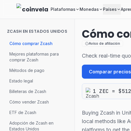
Skip to main content
coinvela
Plataformas
Monedas
Países
Apre
Cómo com
ZCASH EN ESTADOS UNIDOS
Cómo comprar Zcash
Aviso de afiliación
Mejores plataformas para
Check real-time quo
comprar Zcash
Métodos de pago
Comparar precios
Estado legal
1
ZEC
=
$
51
Billeteras de Zcash
Cómo vender Zcash
Buying Zcash in Uni
ETF de Zcash
local methods like A
Adopción de Zcash en
Estados Unidos
platforms to get th