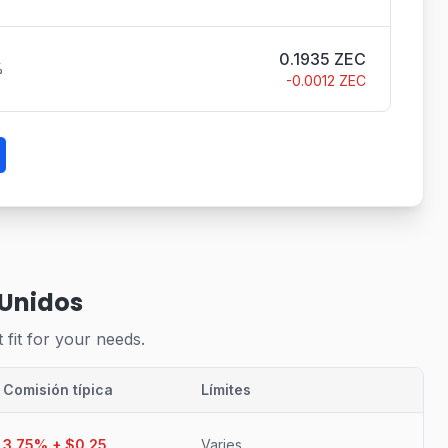
0.1935
ZEC
%
-
0.0012
ZEC
 Unidos
 fit for your needs.
Comisión típica
Límites
3.75% + $0.25
Varies