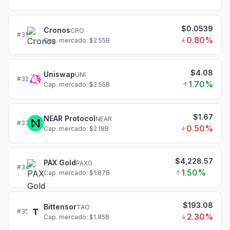
$0.0539
Cronos
CRO
#
31
0.80
%
Cap. mercado: $2.55B
$4.08
Uniswap
UNI
#
32
1.70
%
Cap. mercado: $2.55B
$1.67
NEAR Protocol
NEAR
#
33
0.50
%
Cap. mercado: $2.18B
$4,228.57
PAX Gold
PAXG
#
34
1.50
%
Cap. mercado: $1.87B
$193.08
Bittensor
TAO
#
35
2.30
%
Cap. mercado: $1.85B