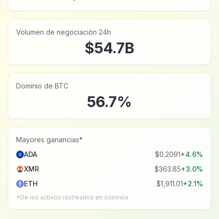
Volumen de negociación 24h
$54.7B
Dominio de BTC
56.7
%
Mayores ganancias*
ADA
$0.2091
+
4.6
%
XMR
$363.85
+
3.0
%
ETH
$1,911.01
+
2.1
%
*De los activos rastreados en coinvela