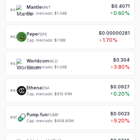
$0.4071
Mantle
MNT
#
41
0.60
%
Cap. mercado: $1.34B
$0.00000281
Pepe
PEPE
#
42
1.70
%
Cap. mercado: $1.18B
$0.304
Worldcoin
WLD
#
43
3.80
%
Cap. mercado: $1.09B
$0.0927
Ethena
ENA
#
44
0.20
%
Cap. mercado: $910.91M
$0.0023
Pump.fun
PUMP
#
45
9.20
%
Cap. mercado: $908.80M