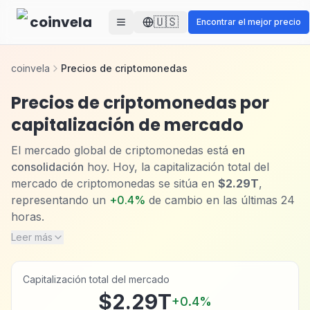
Skip to main content
coinvela
🇺🇸
Encontrar el mejor precio
coinvela
Precios de criptomonedas
Precios de criptomonedas por
capitalización de mercado
El mercado global de criptomonedas está
en
consolidación
hoy. Hoy, la capitalización total del
mercado de criptomonedas se sitúa en
$2.29T
,
representando un
+0.4%
de cambio en las últimas 24
horas.
Leer más
Capitalización total del mercado
$2.29T
+
0.4
%