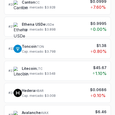
$0.0999
Canton
CC
#
20
7.60
%
Cap. mercado: $3.92B
$0.9995
Ethena USDe
USDe
#
21
0.00
%
Cap. mercado: $3.89B
$1.38
Toncoin
TON
#
22
0.80
%
Cap. mercado: $3.79B
$45.67
Litecoin
LTC
#
23
1.10
%
Cap. mercado: $3.54B
$0.0686
Hedera
HBAR
#
24
0.10
%
Cap. mercado: $3.00B
$6.46
Avalanche
AVAX
#
25