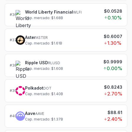
$0.0528
World Liberty Financial
WLFI
#
36
0.10
%
Cap. mercado: $1.68B
$0.6007
Aster
ASTER
#
37
1.30
%
Cap. mercado: $1.61B
$0.9999
Ripple USD
RLUSD
#
38
0.00
%
Cap. mercado: $1.60B
$0.8243
Polkadot
DOT
#
39
2.70
%
Cap. mercado: $1.40B
$88.61
Aave
AAVE
#
40
2.40
%
Cap. mercado: $1.37B