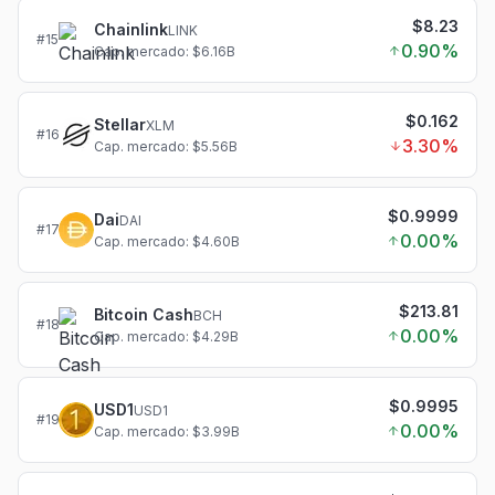
$8.23
Chainlink
LINK
#
15
0.90
%
Cap. mercado: $6.16B
$0.162
Stellar
XLM
#
16
3.30
%
Cap. mercado: $5.56B
$0.9999
Dai
DAI
#
17
0.00
%
Cap. mercado: $4.60B
$213.81
Bitcoin Cash
BCH
#
18
0.00
%
Cap. mercado: $4.29B
$0.9995
USD1
USD1
#
19
0.00
%
Cap. mercado: $3.99B