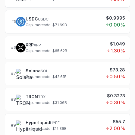
$0.9995
USDC
USDC
#
5
0.00
%
Cap. mercado: $71.69B
$1.049
XRP
XRP
#
6
1.30
%
Cap. mercado: $65.62B
$73.28
Solana
SOL
#
7
0.50
%
Cap. mercado: $42.61B
$0.3273
TRON
TRX
#
8
0.30
%
Cap. mercado: $31.06B
$55.7
Hyperliquid
HYPE
#
9
2.00
%
Cap. mercado: $12.39B