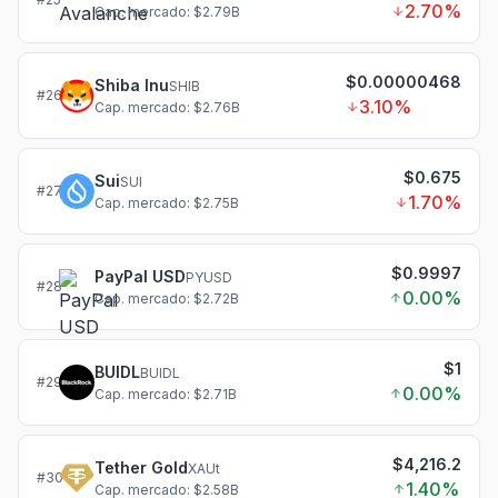
2.70
%
Cap. mercado: $2.79B
$0.00000468
Shiba Inu
SHIB
#
26
3.10
%
Cap. mercado: $2.76B
$0.675
Sui
SUI
#
27
1.70
%
Cap. mercado: $2.75B
$0.9997
PayPal USD
PYUSD
#
28
0.00
%
Cap. mercado: $2.72B
$1
BUIDL
BUIDL
#
29
0.00
%
Cap. mercado: $2.71B
$4,216.2
Tether Gold
XAUt
#
30
1.40
%
Cap. mercado: $2.58B