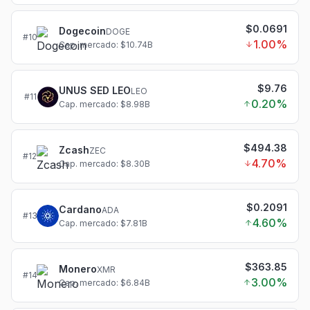
$0.0691
Dogecoin
DOGE
#
10
1.00
%
Cap. mercado: $10.74B
$9.76
UNUS SED LEO
LEO
#
11
0.20
%
Cap. mercado: $8.98B
$494.38
Zcash
ZEC
#
12
4.70
%
Cap. mercado: $8.30B
$0.2091
Cardano
ADA
#
13
4.60
%
Cap. mercado: $7.81B
$363.85
Monero
XMR
#
14
3.00
%
Cap. mercado: $6.84B