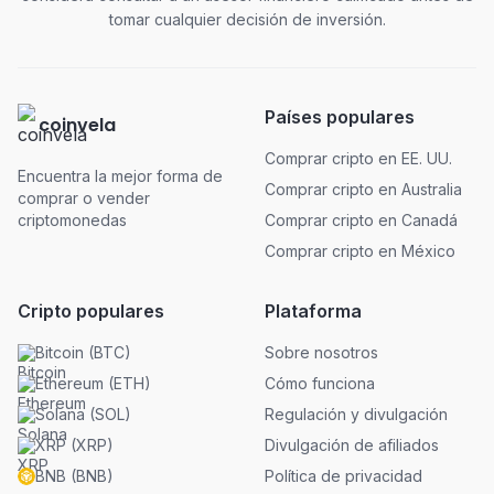
tomar cualquier decisión de inversión.
Países populares
coinvela
Comprar cripto en EE. UU.
Encuentra la mejor forma de
Comprar cripto en Australia
comprar o vender
criptomonedas
Comprar cripto en Canadá
Comprar cripto en México
Cripto populares
Plataforma
Bitcoin
(
BTC
)
Sobre nosotros
Ethereum
(
ETH
)
Cómo funciona
Solana
(
SOL
)
Regulación y divulgación
XRP
(
XRP
)
Divulgación de afiliados
BNB
(
BNB
)
Política de privacidad