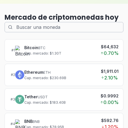
Mercado de criptomonedas hoy
$64,632
Bitcoin
BTC
#
1
0.70
%
Cap. mercado: $1.30T
$1,911.01
Ethereum
ETH
#
2
2.10
%
Cap. mercado: $230.69B
$0.9992
Tether
USDT
#
3
0.00
%
Cap. mercado: $183.40B
$592.76
BNB
BNB
#
4
1.20
%
Cap. mercado: $78.95B