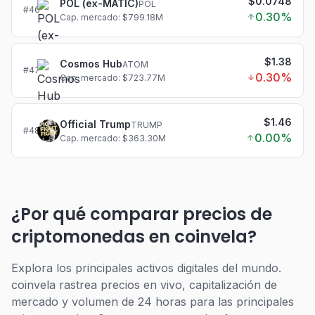
$0.0748
POL (ex-MATIC)
POL
#
46
0.30
%
Cap. mercado: $799.18M
$1.38
Cosmos Hub
ATOM
#
47
0.30
%
Cap. mercado: $723.77M
$1.46
Official Trump
TRUMP
#
48
0.00
%
Cap. mercado: $363.30M
¿Por qué comparar precios de
criptomonedas en coinvela?
Explora los principales activos digitales del mundo.
coinvela rastrea precios en vivo, capitalización de
mercado y volumen de 24 horas para las principales