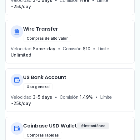
Velocidad
3-5 days
•
Comisión
Free
•
Límite
~25k/day
Wire Transfer
Compras de alto valor
Velocidad
Same-day
•
Comisión
$10
•
Límite
Unlimited
US Bank Account
Uso general
Velocidad
3-5 days
•
Comisión
1.49%
•
Límite
~25k/day
Coinbase USD Wallet
Instantáneo
Compras rápidas