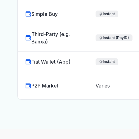
Simple Buy
Instant
Third-Party (e.g.
Instant (PayID)
Banxa)
Fiat Wallet (App)
Instant
P2P Market
Varies