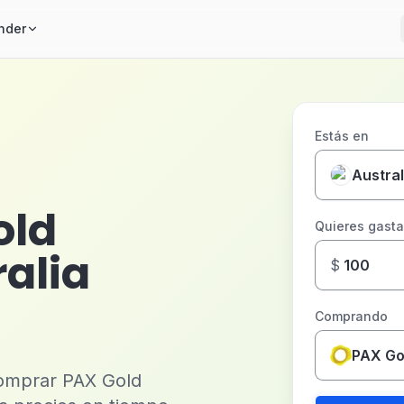
nder
Estás en
Austral
old
Quieres gasta
alia
$
Comprando
PAX Go
comprar PAX Gold