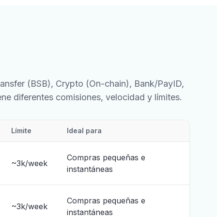
ansfer (BSB), Crypto (On-chain), Bank/PayID,
e diferentes comisiones, velocidad y límites.
Límite
Ideal para
Compras pequeñas e
~3k/week
instantáneas
Compras pequeñas e
~3k/week
instantáneas