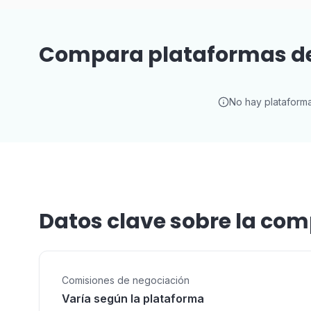
Compara plataformas de 
No hay plataforma
Datos clave sobre la com
Comisiones de negociación
Varía según la plataforma