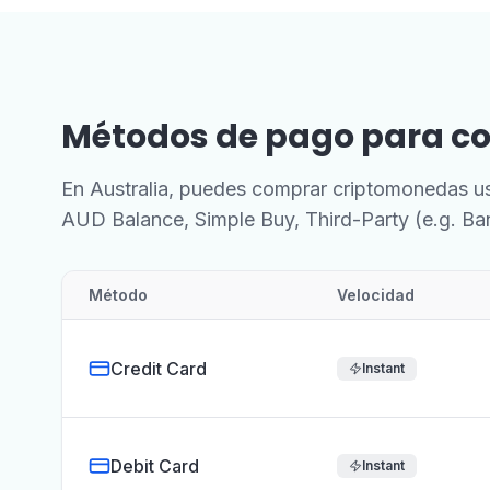
Métodos de pago para c
En Australia, puedes comprar criptomonedas us
AUD Balance, Simple Buy, Third-Party (e.g. Ban
Método
Velocidad
Credit Card
Instant
Debit Card
Instant