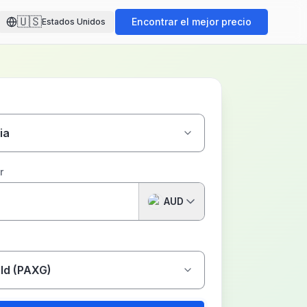
🇺🇸
Encontrar el mejor precio
Estados Unidos
ia
r
AUD
ld (PAXG)