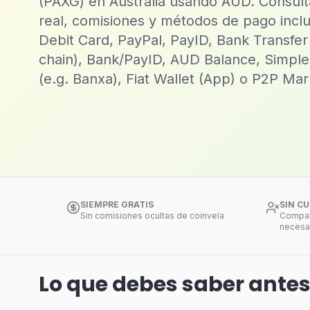
(PAXG) en Australia usando AUD. Consult
real, comisiones y métodos de pago incl
Debit Card, PayPal, PayID, Bank Transfer
chain), Bank/PayID, AUD Balance, Simple
(e.g. Banxa), Fiat Wallet (App) o P2P Mar
SIEMPRE GRATIS
SIN C
Sin comisiones ocultas de coinvela
Compara
necesa
Lo que debes saber ante