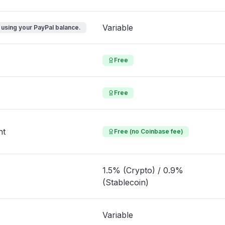
Variable
o using your PayPal balance.
Free
Free
nt
Free (no Coinbase fee)
1.5% (Crypto) / 0.9%
(Stablecoin)
Variable