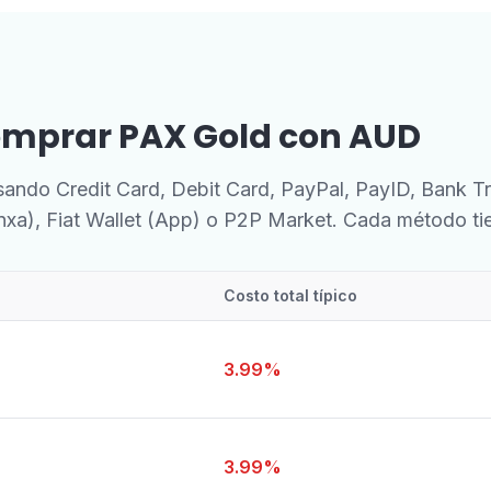
omprar PAX Gold con AUD
ando Credit Card, Debit Card, PayPal, PayID, Bank Tr
xa), Fiat Wallet (App) o P2P Market. Cada método tien
Costo total típico
3.99%
3.99%